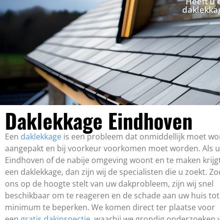
Heeft u 
daklekkag
Daklekkage Eindhoven
Een
daklekkage
is een probleem dat onmiddellijk moet w
aangepakt en bij voorkeur voorkomen moet worden. Als u
Eindhoven of de nabije omgeving woont en te maken krijg
een daklekkage, dan zijn wij de specialisten die u zoekt. Z
ons op de hoogte stelt van uw dakprobleem, zijn wij snel
beschikbaar om te reageren en de schade aan uw huis tot
minimum te beperken. We komen direct ter plaatse voor
een
gratis dakinspectie
, waarbij we grondig onderzoeken 