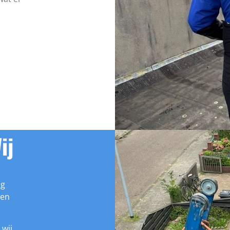
ij
ng
ken
 wij