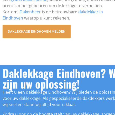
precies moet gebeuren om de lekkage te verhelpen.
Kortom,
Dakenheer
is de betrouwbare
dakdekker in
Eindhoven
waarop u kunt rekenen.
DAKLEKKAGE EINDHOVEN MELDEN
Daklekkage Eindhoven? W
zijn uw oplossing!
Heeft u een daklekkage Eindhoven? Wij bieden dé oplossi
voor uw daklekkage. Als gespecialiseerde dakdekkers wer
wij snel en staan wij altijd voor u klaar.
Zodra u ons op de hoogte stelt van uw daklekkage, zorgen