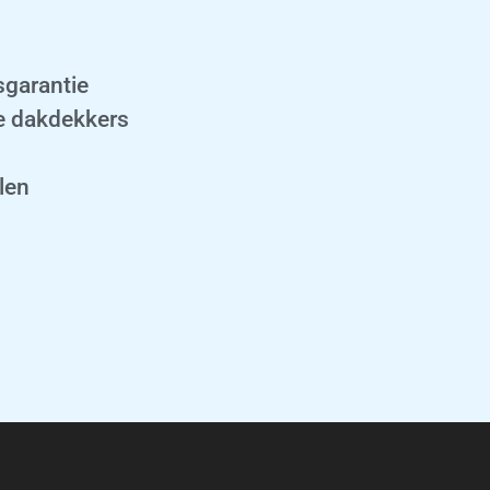
sgarantie
 dakdekkers
len