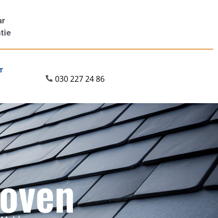
ar
tie
T
030 227 24 86
hoven