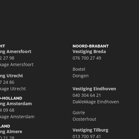
HT
NOORD-BRABANT
ing Amersfoort
Vestiging Breda
2 27 98
076 700 27 49
kage Amersfoort
Boxtel
ing Utrecht
Dongen
7 24 86
kage Utrecht
Vestiging Eindhoven
040 304 64 21
-HOLLAND
Daklekkage Eindhoven
ging Amsterdam
4 09 68
Goirle
kkage Amsterdam
Oosterhout
LAND
Vestiging Tilburg
ing Almere
013 700 97 41
0 21 28