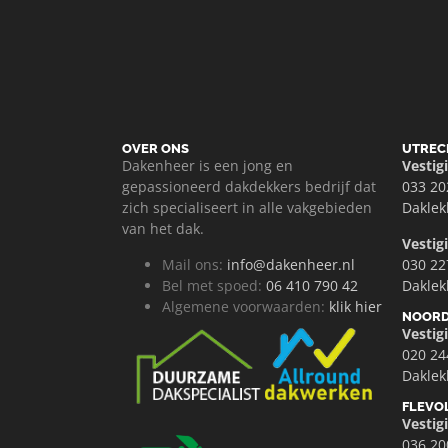
OVER ONS
UTREC
Dakenheer is een jong en
Vestig
gepassioneerd dakdekkers bedrijf dat
033 20
zich specialiseert in alle vakgebieden
Daklek
van het dak.
Vestig
Mail ons:
info@dakenheer.nl
030 22
Bel met spoed:
06 410 790 42
Daklek
Algemene voorwaarden:
klik hier
NOORD
Vesti
020 24
Dakle
FLEVO
Vestig
036 20