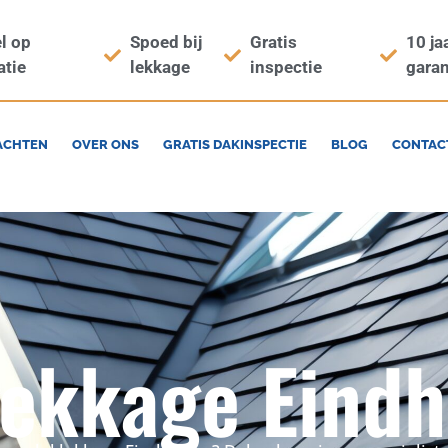
l op
Spoed bij
Gratis
10 ja
atie
lekkage
inspectie
garan
ACHTEN
OVER ONS
GRATIS DAKINSPECTIE
BLOG
CONTAC
ekkage Eind