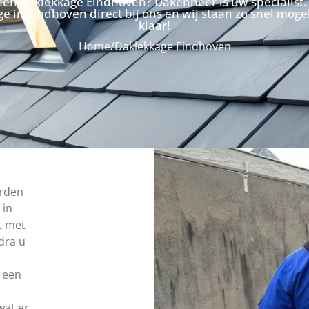
een daklekkage Eindhoven? Dakenheer is uw specialist
e in Eindhoven direct bij ons en wij staan zo snel mogel
klaar!
Home
/
Daklekkage Eindhoven
orden
 in
t met
odra u
 een
wat er