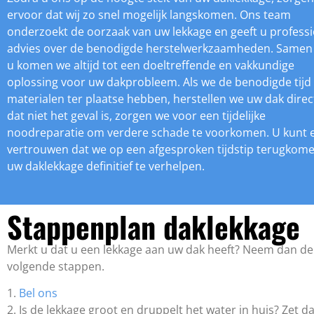
ervoor dat wij zo snel mogelijk langskomen. Ons team
onderzoekt de oorzaak van uw lekkage en geeft u profess
advies over de benodigde herstelwerkzaamheden. Samen
u komen we altijd tot een doeltreffende en vakkundige
oplossing voor uw dakprobleem. Als we de benodigde tijd
materialen ter plaatse hebben, herstellen we uw dak direct
dat niet het geval is, zorgen we voor een tijdelijke
noodreparatie om verdere schade te voorkomen. U kunt 
vertrouwen dat we op een afgesproken tijdstip terugkom
uw daklekkage definitief te verhelpen.
Stappenplan daklekkage
Merkt u dat u een lekkage aan uw dak heeft? Neem dan de
volgende stappen.
1.
Bel ons
2. Is de lekkage groot en druppelt het water in huis? Zet d