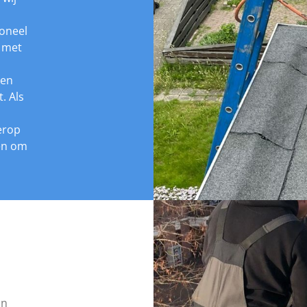
ioneel
 met
 en
. Als
erop
en om
an