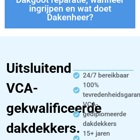
ingrijpen en wat doet
Dakenheer?
Uitsluitend
24/7 bereikbaar
VCA-
100%
tevredenheidsgaran
gekwalificeerde
VCA-
gediplomeerde
dakdekkers
dakdekkers.
15+ jaren