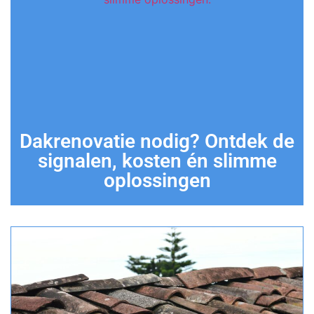
Dakrenovatie nodig? Ontdek de
signalen, kosten én slimme
oplossingen