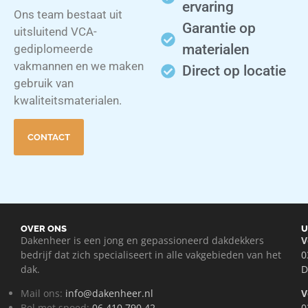
ervaring
Ons team bestaat uit
Garantie op
uitsluitend VCA-
materialen
gediplomeerde
vakmannen en we maken
Direct op locatie
gebruik van
kwaliteitsmaterialen.
CONTACT
OVER ONS
U
Dakenheer is een jong en gepassioneerd dakdekkers
V
bedrijf dat zich specialiseert in alle vakgebieden van het
0
dak.
D
Mail ons:
info@dakenheer.nl
V
Bel met spoed:
06 410 790 42
0